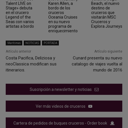
Talent LIVE on
Karen Allen, a
Beach, el nuevo
Stage» debuta
bordo de los
destino de
en el crucero
cruceros
cruceros que
Legend of the
Oceania Cruises
visitarán MSC
Seas con varios
en su nuevo
Cruceros y
artistas a bordo
programa de
Explora Journeys
enriquecimiento
Marítimas
NOTICIAS
PORTADA
Artículo anterior
Artículo siguiente
Costa Pacifica, Deliziosa y
Cunard presenta su nuevo
neoClassica modifican sus
catalogo de viajes vuelta al
itinerarios.
mundo de 2016
Suscripción a newsletter y noticias
Ver más videos de cruceros
Cartera de pedidos de buques cruceros - Order book