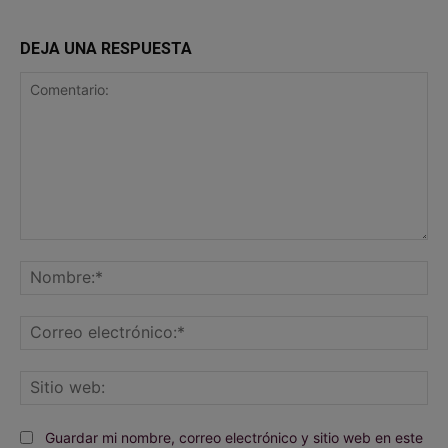
DEJA UNA RESPUESTA
Comentario:
No
Co
ele
Sit
we
Guardar mi nombre, correo electrónico y sitio web en este