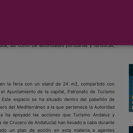
bienal de referencia del sector del crucero en el
Barcelona entre los días 16 y 18 de septiembre.
as y unas 400 empresas inscritas como expositores y
cuentro profesional en el que destaca la asistencia de
ial, así como de autoridades portuarias y turísticas,
en la feria con un stand de 24 m2, compartido con
 el Ayuntamiento de la capital, Patronato de Turismo
 Este espacio se ha situado dentro del pabellón de
ero del Mediterráneo a la que pertenece la Autoridad
aga ha apoyado las acciones que Turismo Andaluz y
s de Crucero de Andalucía) han llevado a cabo durante
tado un plan de acción en esta materia a agentes