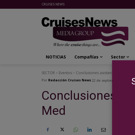
CRUISES NEWS
Cruises News Media Group
NOTICIAS
Compañías
Sector
SECTOR
Eventos
Conclusiones asistencia Seatrade
Por
Redacción Cruises News
22 de septiembre de 2014
Conclusiones asi
Med