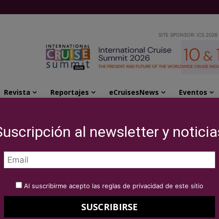
SITE SPONSOR: ICS 2026
Revista
Reportajes
eCruisesNews
Eventos
urse", una nueva generación de experiencias...
Suscripción al newsletter y noticia
Line presenta «The
na nueva generación
Al suscribirme acepto las reglas de privacidad de este sitio
 gastronómicas a