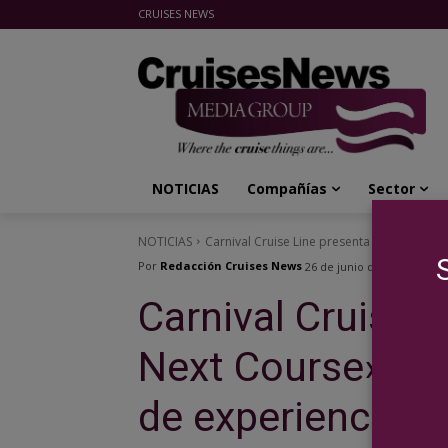
CRUISES NEWS
Cruises News Media Group
NOTICIAS
Compañías
Sector
NOTICIAS
Carnival Cruise Line presenta "The Next Co
Por
Redacción Cruises News
26 de junio de 2026
Carnival Cruise 
Next Course», u
de experiencias