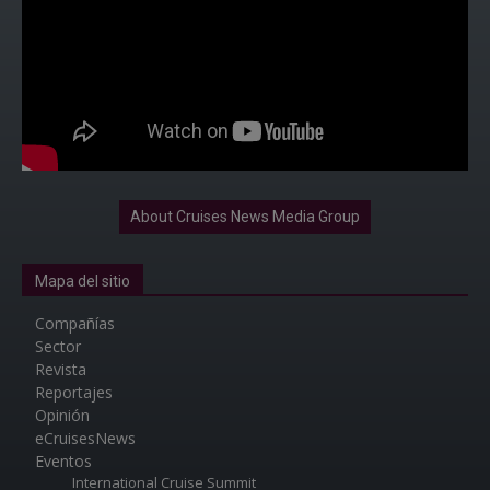
About Cruises News Media Group
Mapa del sitio
Compañías
Sector
Revista
Reportajes
Opinión
eCruisesNews
Eventos
International Cruise Summit