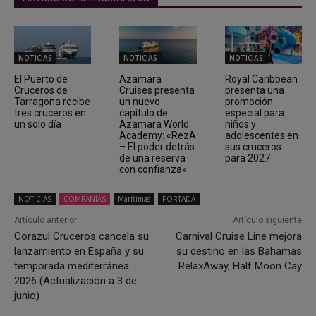
NOTICIAS
NOTICIAS
NOTICIAS
El Puerto de
Azamara
Royal Caribbean
Cruceros de
Cruises presenta
presenta una
Tarragona recibe
un nuevo
promoción
tres cruceros en
capítulo de
especial para
un solo día
Azamara World
niños y
Academy: «RezA
adolescentes en
– El poder detrás
sus cruceros
de una reserva
para 2027
con confianza»
NOTICIAS
COMPAÑÍAS
Marítimas
PORTADA
Artículo anterior
Artículo siguiente
Corazul Cruceros cancela su
Carnival Cruise Line mejora
lanzamiento en España y su
su destino en las Bahamas
temporada mediterránea
RelaxAway, Half Moon Cay
2026 (Actualización a 3 de
junio)