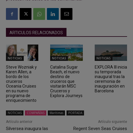
ARTICULOS RELACIONADOS
NOTICIAS
NOTICIAS
NOTICIAS
Steve Wozniak y
Catalina Sugar
EXPLORA III inicia
Karen Allen, a
Beach, el nuevo
su temporada
bordo de los
destino de
inaugural tras la
cruceros
cruceros que
ceremonia de
Oceania Cruises
visitarán MSC
inauguración en
en su nuevo
Cruceros y
Barcelona
programa de
Explora Journeys
enriquecimiento
NOTICIAS
COMPAÑÍAS
Marítimas
PORTADA
Artículo anterior
Artículo siguiente
Silversea inaugura las
Regent Seven Seas Cruises