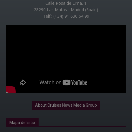
Calle Rosa de Lima, 1
28290 Las Matas - Madrid (Spain)
Telf.: (+34) 91 630 64 99
About Cruises News Media Group
Mapa del sitio