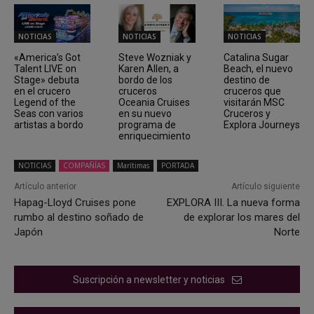
NOTICIAS
NOTICIAS
NOTICIAS
«America’s Got
Steve Wozniak y
Catalina Sugar
Talent LIVE on
Karen Allen, a
Beach, el nuevo
Stage» debuta
bordo de los
destino de
en el crucero
cruceros
cruceros que
Legend of the
Oceania Cruises
visitarán MSC
Seas con varios
en su nuevo
Cruceros y
artistas a bordo
programa de
Explora Journeys
enriquecimiento
NOTICIAS
COMPAÑÍAS
Marítimas
PORTADA
Artículo anterior
Artículo siguiente
Hapag-Lloyd Cruises pone
EXPLORA III. La nueva forma
rumbo al destino soñado de
de explorar los mares del
Japón
Norte
Suscripción a newsletter y noticias