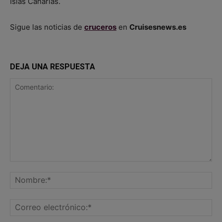
Islas Canarias.
Sigue las noticias de
cruceros
en
Cruisesnews.es
DEJA UNA RESPUESTA
Comentario:
No
Co
ele