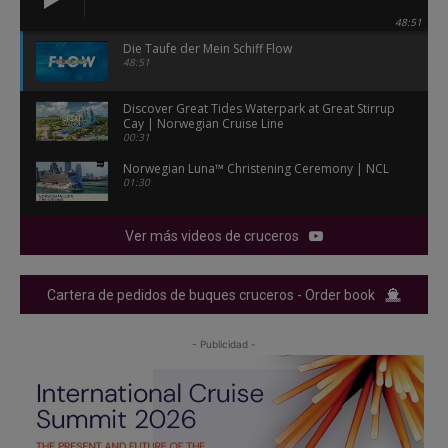
48:51
Die Taufe der Mein Schiff Flow
48:51
Discover Great Tides Waterpark at Great Stirrup
Cay | Norwegian Cruise Line
00:31
Norwegian Luna™ Christening Ceremony | NCL
01:30
Ver más videos de cruceros
Cartera de pedidos de buques cruceros - Order book
- Publicidad -