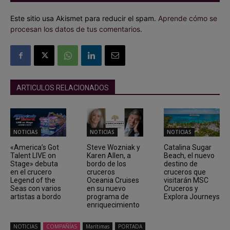
Este sitio usa Akismet para reducir el spam.
Aprende cómo se
procesan los datos de tus comentarios.
ARTICULOS RELACIONADOS
NOTICIAS
NOTICIAS
NOTICIAS
«America’s Got
Steve Wozniak y
Catalina Sugar
Talent LIVE on
Karen Allen, a
Beach, el nuevo
Stage» debuta
bordo de los
destino de
en el crucero
cruceros
cruceros que
Legend of the
Oceania Cruises
visitarán MSC
Seas con varios
en su nuevo
Cruceros y
artistas a bordo
programa de
Explora Journeys
enriquecimiento
NOTICIAS
COMPAÑÍAS
Marítimas
PORTADA