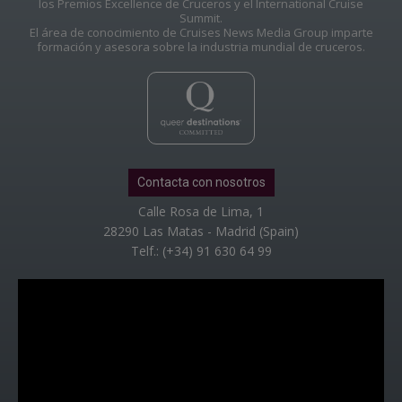
los Premios Excellence de Cruceros y el International Cruise
Summit.
El área de conocimiento de Cruises News Media Group imparte
formación y asesora sobre la industria mundial de cruceros.
Contacta con nosotros
Calle Rosa de Lima, 1
28290 Las Matas - Madrid (Spain)
Telf.: (+34) 91 630 64 99