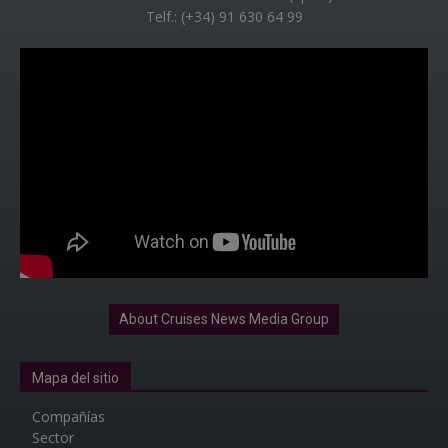
Telf.: (+34) 91 630 64 99
About Cruises News Media Group
Mapa del sitio
Compañías
Sector