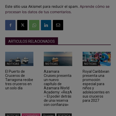
Este sitio usa Akismet para reducir el spam.
Aprende cómo se
procesan los datos de tus comentarios.
ARTICULOS RELACIONADOS
NOTICIAS
NOTICIAS
NOTICIAS
El Puerto de
Azamara
Royal Caribbean
Cruceros de
Cruises presenta
presenta una
Tarragona recibe
un nuevo
promoción
tres cruceros en
capítulo de
especial para
un solo día
Azamara World
niños y
Academy: «RezA
adolescentes en
– El poder detrás
sus cruceros
de una reserva
para 2027
con confianza»
NOTICIAS
COMPAÑÍAS
Fluviales
PORTADA