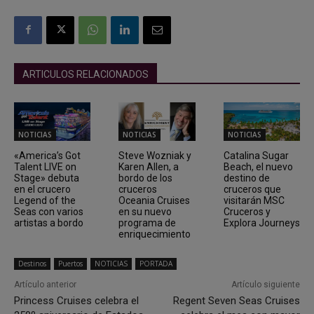
ARTICULOS RELACIONADOS
NOTICIAS
NOTICIAS
NOTICIAS
«America’s Got
Steve Wozniak y
Catalina Sugar
Talent LIVE on
Karen Allen, a
Beach, el nuevo
Stage» debuta
bordo de los
destino de
en el crucero
cruceros
cruceros que
Legend of the
Oceania Cruises
visitarán MSC
Seas con varios
en su nuevo
Cruceros y
artistas a bordo
programa de
Explora Journeys
enriquecimiento
Destinos
Puertos
NOTICIAS
PORTADA
Artículo anterior
Artículo siguiente
Princess Cruises celebra el
Regent Seven Seas Cruises