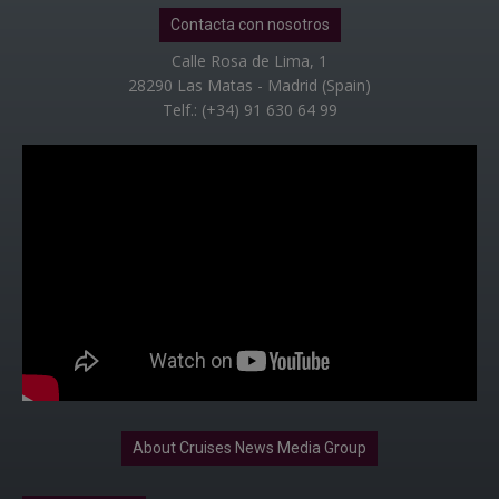
Contacta con nosotros
Calle Rosa de Lima, 1
28290 Las Matas - Madrid (Spain)
Telf.: (+34) 91 630 64 99
About Cruises News Media Group