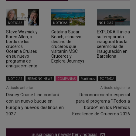
NOTICIAS
NOTICIAS
NOTICIAS
Steve Wozniak y
Catalina Sugar
EXPLORA III inicia
Karen Allen, a
Beach, el nuevo
su temporada
bordo de los
destino de
inaugural tras la
cruceros
cruceros que
ceremonia de
Oceania Cruises
visitarán MSC
inauguración en
en su nuevo
Cruceros y
Barcelona
programa de
Explora Journeys
enriquecimiento
NOTICIAS
BREAKING NEWS
COMPAÑÍAS
Marítimas
PORTADA
Artículo anterior
Artículo siguiente
Disney Cruise Line contará
Reconocimiento especial
con un nuevo buque en
para el programa “¡Todos a
Europa y nuevos destinos en
bordo!” en los Premios
2027
Excellence de Cruceros 2026
Suscripción a newsletter y noticias