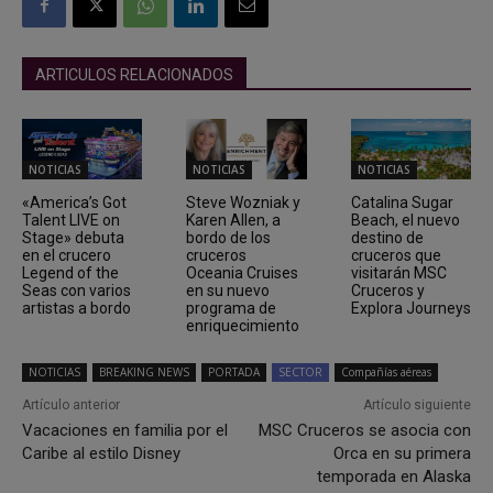
ARTICULOS RELACIONADOS
NOTICIAS
NOTICIAS
NOTICIAS
«America’s Got
Steve Wozniak y
Catalina Sugar
Talent LIVE on
Karen Allen, a
Beach, el nuevo
Stage» debuta
bordo de los
destino de
en el crucero
cruceros
cruceros que
Legend of the
Oceania Cruises
visitarán MSC
Seas con varios
en su nuevo
Cruceros y
artistas a bordo
programa de
Explora Journeys
enriquecimiento
NOTICIAS
BREAKING NEWS
PORTADA
SECTOR
Compañías aéreas
Artículo anterior
Artículo siguiente
Vacaciones en familia por el
MSC Cruceros se asocia con
Caribe al estilo Disney
Orca en su primera
temporada en Alaska