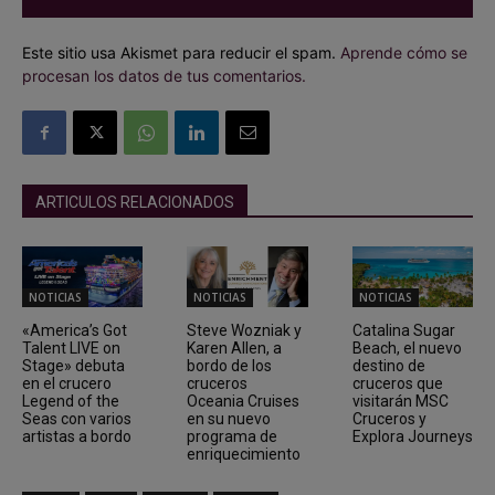
Este sitio usa Akismet para reducir el spam.
Aprende cómo se
procesan los datos de tus comentarios.
ARTICULOS RELACIONADOS
NOTICIAS
NOTICIAS
NOTICIAS
«America’s Got
Steve Wozniak y
Catalina Sugar
Talent LIVE on
Karen Allen, a
Beach, el nuevo
Stage» debuta
bordo de los
destino de
en el crucero
cruceros
cruceros que
Legend of the
Oceania Cruises
visitarán MSC
Seas con varios
en su nuevo
Cruceros y
artistas a bordo
programa de
Explora Journeys
enriquecimiento