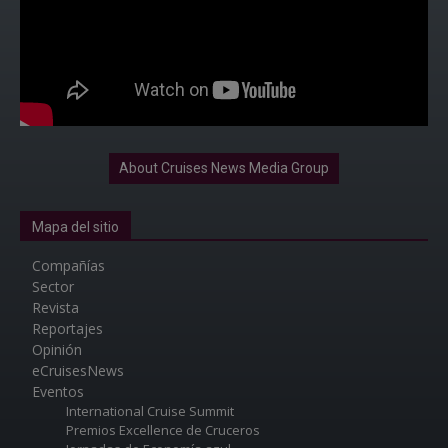
About Cruises News Media Group
Mapa del sitio
Compañías
Sector
Revista
Reportajes
Opinión
eCruisesNews
Eventos
International Cruise Summit
Premios Excellence de Cruceros