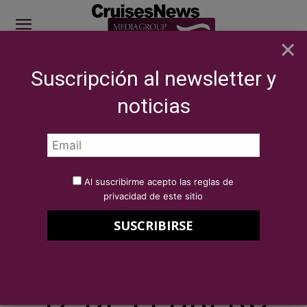
×
Suscripción al newsletter y
SITE SPONSOR: ICS 2026
noticias
NOTICIAS
BREAKING NEWS
Premios Excellence de Cruceros 2026 -
¡VOTA!
Por
Redacción Cruises News
13 de enero de 2026
Al suscribirme acepto las reglas de
Premios Excellence de Cruceros
privacidad de este sitio
2026 – ¡VOTA!
12 DE FEBRERO