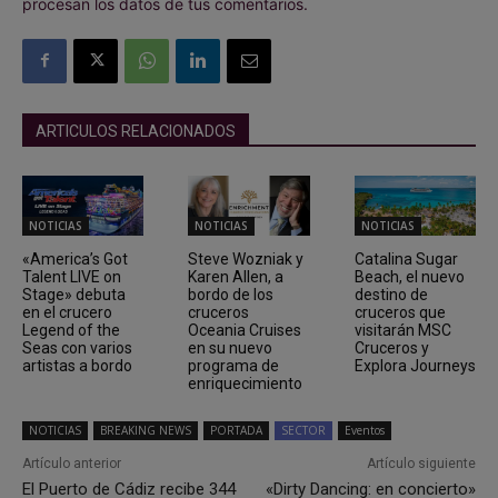
procesan los datos de tus comentarios.
ARTICULOS RELACIONADOS
NOTICIAS
NOTICIAS
NOTICIAS
«America’s Got
Steve Wozniak y
Catalina Sugar
Talent LIVE on
Karen Allen, a
Beach, el nuevo
Stage» debuta
bordo de los
destino de
en el crucero
cruceros
cruceros que
Legend of the
Oceania Cruises
visitarán MSC
Seas con varios
en su nuevo
Cruceros y
artistas a bordo
programa de
Explora Journeys
enriquecimiento
NOTICIAS
BREAKING NEWS
PORTADA
SECTOR
Eventos
Artículo anterior
Artículo siguiente
El Puerto de Cádiz recibe 344
«Dirty Dancing: en concierto»