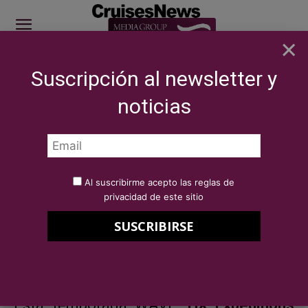
×
Suscripción al newsletter y
SITE SPONSOR: ICS 2026
noticias
NOTICIAS
COMPAÑÍAS
HX Expeditions celebra 130 años de
exploración
Por
Redacción Cruises News
9 de enero de 2026
Al suscribirme acepto las reglas de
HX Expeditions celebra 130 años
privacidad de este sitio
de exploración
Esta temporada WAVE,
HX Expeditions