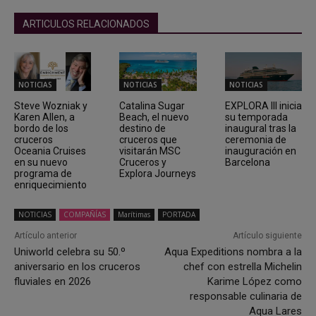
ARTICULOS RELACIONADOS
NOTICIAS
NOTICIAS
NOTICIAS
Steve Wozniak y
Catalina Sugar
EXPLORA III inicia
Karen Allen, a
Beach, el nuevo
su temporada
bordo de los
destino de
inaugural tras la
cruceros
cruceros que
ceremonia de
Oceania Cruises
visitarán MSC
inauguración en
en su nuevo
Cruceros y
Barcelona
programa de
Explora Journeys
enriquecimiento
NOTICIAS
COMPAÑÍAS
Marítimas
PORTADA
Artículo anterior
Artículo siguiente
Uniworld celebra su 50.º
Aqua Expeditions nombra a la
aniversario en los cruceros
chef con estrella Michelin
fluviales en 2026
Karime López como
responsable culinaria de
Aqua Lares