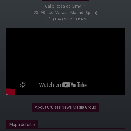
Calle Rosa de Lima, 1
28290 Las Matas - Madrid (Spain)
Telf.: (+34) 91 630 64 99
About Cruises News Media Group
Mapa del sitio