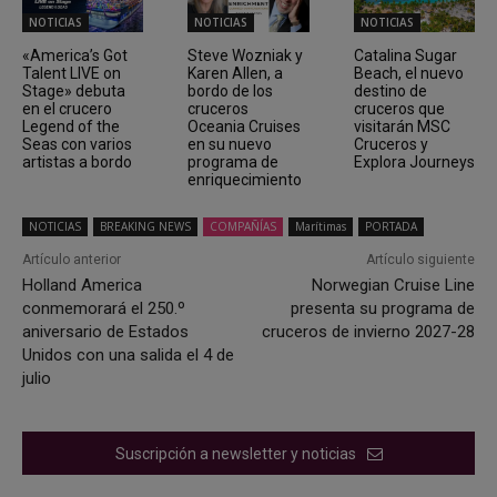
NOTICIAS
NOTICIAS
NOTICIAS
«America’s Got
Steve Wozniak y
Catalina Sugar
Talent LIVE on
Karen Allen, a
Beach, el nuevo
Stage» debuta
bordo de los
destino de
en el crucero
cruceros
cruceros que
Legend of the
Oceania Cruises
visitarán MSC
Seas con varios
en su nuevo
Cruceros y
artistas a bordo
programa de
Explora Journeys
enriquecimiento
NOTICIAS
BREAKING NEWS
COMPAÑÍAS
Marítimas
PORTADA
Artículo anterior
Artículo siguiente
Holland America
Norwegian Cruise Line
conmemorará el 250.º
presenta su programa de
aniversario de Estados
cruceros de invierno 2027-28
Unidos con una salida el 4 de
julio
Suscripción a newsletter y noticias