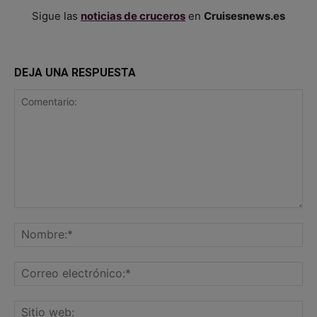
Sigue las
noticias de cruceros
en
Cruisesnews.es
DEJA UNA RESPUESTA
Comentario:
No
Co
ele
Sit