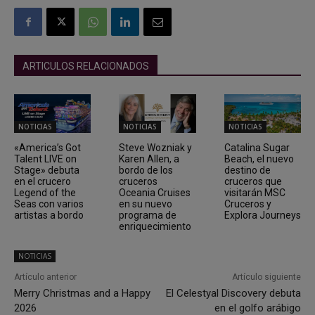
ARTICULOS RELACIONADOS
NOTICIAS
NOTICIAS
NOTICIAS
«America’s Got
Steve Wozniak y
Catalina Sugar
Talent LIVE on
Karen Allen, a
Beach, el nuevo
Stage» debuta
bordo de los
destino de
en el crucero
cruceros
cruceros que
Legend of the
Oceania Cruises
visitarán MSC
Seas con varios
en su nuevo
Cruceros y
artistas a bordo
programa de
Explora Journeys
enriquecimiento
NOTICIAS
Artículo anterior
Artículo siguiente
Merry Christmas and a Happy
El Celestyal Discovery debuta
2026
en el golfo arábigo