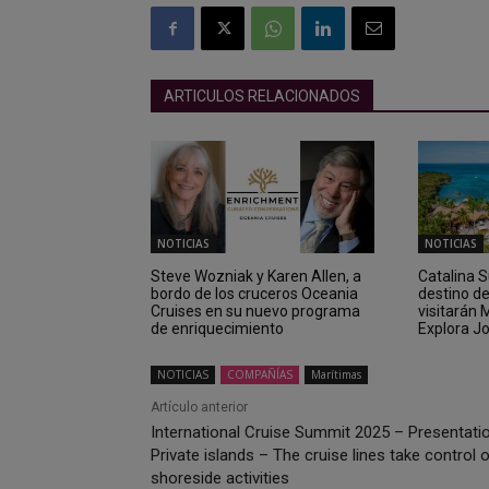
ARTICULOS RELACIONADOS
NOTICIAS
NOTICIAS
Steve Wozniak y Karen Allen, a
Catalina 
bordo de los cruceros Oceania
destino d
Cruises en su nuevo programa
visitarán
de enriquecimiento
Explora J
NOTICIAS
COMPAÑÍAS
Marítimas
Artículo anterior
International Cruise Summit 2025 – Presentatio
Private islands – The cruise lines take control 
shoreside activities