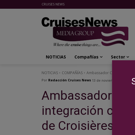
CRUISES NEWS
Cruises News Media Group
NOTICIAS
Compañías
Sector
NOTICIAS
COMPAÑÍAS
Ambassador Cruise Line com
Por
Redacción Cruises News
13 de noviembre de 2025
Ambassador Crui
integración con
de Croisières