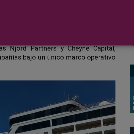
pagnie Française de Croisières
(CFC)
ficial de su integración tras la fusión
as Njord Partners y Cheyne Capital,
pañías bajo un único marco operativo