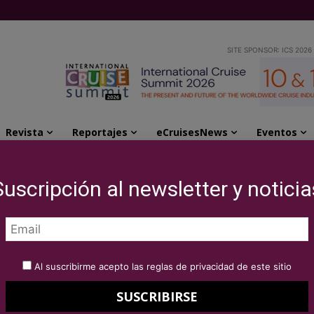
SITE SPONSOR: ICS 2026
Revista
Reportajes
eCruisesNews
Eventos
pleta la integración con Compagnie Française de Croisières
Suscripción al newsletter y noticia
se Line completa la
 Compagnie Française
Al suscribirme acepto las reglas de privacidad de este sitio