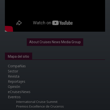
About Cruises News Media Group
Mapa del sitio
Compañías
Sector
Revista
Reportajes
Opinión
eCruisesNews
Eventos
International Cruise Summit
Premios Excellence de Cruceros