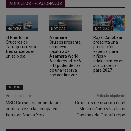
ARTICULOS RELACIONADOS
NOTICIAS
NOTICIAS
NOTICIAS
El Puerto de
Azamara
Royal Caribbean
Cruceros de
Cruises presenta
presenta una
Tarragona recibe
un nuevo
promoción
tres cruceros en
capítulo de
especial para
un solo día
Azamara World
niños y
Academy: «RezA
adolescentes en
– El poder detrás
sus cruceros
de una reserva
para 2027
con confianza»
NOTICIAS
Artículo anterior
Artículo siguiente
MSC Cruises se conecta por
Cruceros de invierno en el
primera vez a la energía en
Mediterráneo y las Islas
tierra en Nueva York
Canarias de CroisiEurope