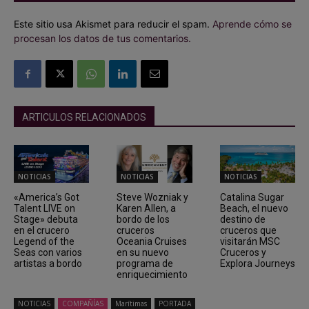
Este sitio usa Akismet para reducir el spam.
Aprende cómo se
procesan los datos de tus comentarios.
ARTICULOS RELACIONADOS
NOTICIAS
NOTICIAS
NOTICIAS
«America’s Got
Steve Wozniak y
Catalina Sugar
Talent LIVE on
Karen Allen, a
Beach, el nuevo
Stage» debuta
bordo de los
destino de
en el crucero
cruceros
cruceros que
Legend of the
Oceania Cruises
visitarán MSC
Seas con varios
en su nuevo
Cruceros y
artistas a bordo
programa de
Explora Journeys
enriquecimiento
NOTICIAS
COMPAÑÍAS
Marítimas
PORTADA