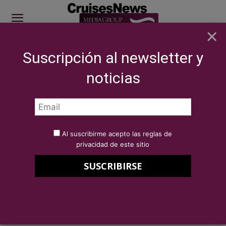
×
Suscripción al newsletter y
SITE SPONSOR: ICS 2026
noticias
NOTICIAS
BREAKING NEWS
International Cruise Summit 2025 -
Explore our sponsorship opportunities
Por
Redacción Cruises News
18 de septiembre de 2025
Al suscribirme acepto las reglas de
International Cruise Summit
privacidad de este sitio
2025 – Explore our sponsorship
opportunities