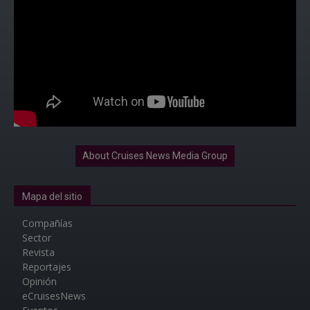
About Cruises News Media Group
Mapa del sitio
Compañías
Sector
Revista
Reportajes
Opinión
eCruisesNews