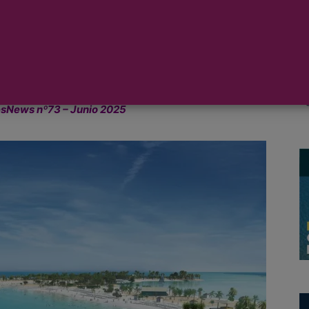
 a una autentica cascada de anuncios de
e playa, o ampliaciones y mejoras de las
de los proyectos en curso o recientemente
esNews nº73 – Junio 2025