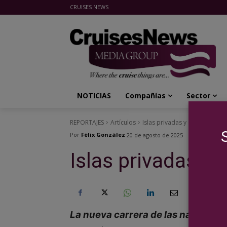
CRUISES NEWS
Cruises News Media Group
NOTICIAS
Compañías
Sector
REPORTAJES
Artículos
Islas privadas y clubes de pl
Por
Félix González
20 de agosto de 2025
Islas privadas y 
La nueva carrera de las navieras p