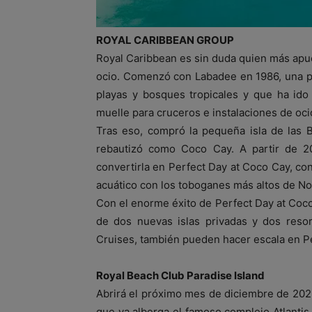
ROYAL CARIBBEAN GROUP
Royal Caribbean es sin duda quien más apue
ocio. Comenzó con Labadee en 1986, una p
playas y bosques tropicales y que ha ido
muelle para cruceros e instalaciones de oci
Tras eso, compró la pequeña isla de las B
rebautizó como Coco Cay. A partir de 20
convertirla en Perfect Day at Coco Cay, co
acuático con los toboganes más altos de No
Con el enorme éxito de Perfect Day at Coc
de dos nuevas islas privadas y dos resor
Cruises, también pueden hacer escala en P
Royal Beach Club Paradise Island
Abrirá el próximo mes de diciembre de 2025 
que ya alberga el famoso complejo Atlantis