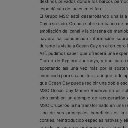
destinos privados donde los barcos pernoct
espectáculo de luces en el faro
El Grupo MSC está desarrollando una isl
Cay a su lado. Creada sobre un banco de ar
ampliación del canal y la dársena de maniobr
naviera ha comunicado información sobre
durante la visita a Ocean Cay en el crucero
Así, pudimos saber que ofrecerá una exper
Club o de Explora Journeys, y que para rea
apostando así una vez más por la sosteni
anunciada para su apertura, aunque todo apu
que Ocean Cay pueda recibir una doble esc
MSC Ocean Cay Marine Reserve no es solo u
sino también un ejemplo de recuperación ec
MSC Cruceros la ha transformado en una r
Uno de sus principales beneficios es la 
corales, reintroducido especies nativas y el
creado un entorno protegido para la vida 