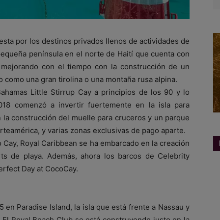
sta por los destinos privados llenos de actividades de
equeña península en el norte de Haití que cuenta con
 mejorando con el tiempo con la construcción de un
o como una gran tirolina o una montaña rusa alpina.
ahamas Little Stirrup Cay a principios de los 90 y lo
18 comenzó a invertir fuertemente en la isla para
n la construcción del muelle para cruceros y un parque
rteamérica, y varias zonas exclusivas de pago aparte.
o Cay, Royal Caribbean se ha embarcado en la creación
ts de playa. Además, ahora los barcos de Celebrity
erfect Day at CocoCay.
en Paradise Island, la isla que está frente a Nassau y
. El Royal Beach Club se está construyendo justo en la