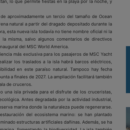
an, lo que permite fiestas en la playa por la noche, y
a de aproximadamente un tercio del tamaño de Ocean
ena natural a partir del dragado depositado durante la
a, esta nueva isla todavía no tiene nombre oficial ni la
 la misma, salvo algunos comentarios de directivos
 inaugural del MSC World America.
iencia más exclusiva para los pasajeros de MSC Yacht
lizar los traslados a la isla habrá barcos eléctricos,
bilidad en este paraíso natural. Tampoco hay fecha
nta a finales de 2027. La ampliación facilitará también
ala de cruceros.
na isla privada para el disfrute de los cruceristas,
ológica. Antes degradada por la actividad industrial,
eserva marina donde la naturaleza puede regenerarse.
restauración del ecosistema marino: se han plantado
iminado estructuras artificiales dañinas. Además, se ha
marina, fomentando la biodiversidad. La isla también