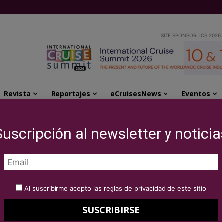
SITE SPONSOR: ICS 2026
Revista
Reportajes
eCruisesNews
Eventos
aya
Suscripción al newsletter y noticia
clubes de playa
Al suscribirme acepto las reglas de privacidad de este sitio
or el paraíso exclusivo.