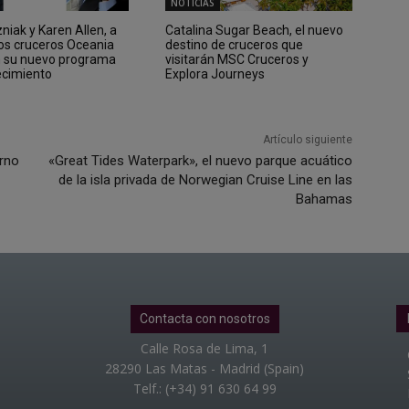
NOTICIAS
iak y Karen Allen, a
Catalina Sugar Beach, el nuevo
los cruceros Oceania
destino de cruceros que
n su nuevo programa
visitarán MSC Cruceros y
ecimiento
Explora Journeys
Artículo siguiente
rno
«Great Tides Waterpark», el nuevo parque acuático
de la isla privada de Norwegian Cruise Line en las
Bahamas
Contacta con nosotros
Calle Rosa de Lima, 1
28290 Las Matas - Madrid (Spain)
Telf.: (+34) 91 630 64 99