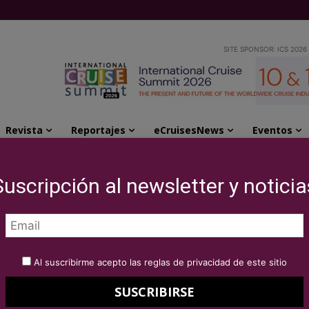
SITE SPONSOR: ICS 2026
Revista
Reportajes
eCruisesNews
Eventos
evos cruceros de fin de semana desde Hong...
Suscripción al newsletter y noticia
ece seis nuevos
 de semana desde
Al suscribirme acepto las reglas de privacidad de este sitio
amen