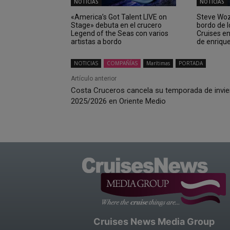
NOTICIAS
NOTICIAS
«America’s Got Talent LIVE on
Steve Wozn
Stage» debuta en el crucero
bordo de 
Legend of the Seas con varios
Cruises e
artistas a bordo
de enriqu
NOTICIAS
COMPAÑÍAS
Marítimas
PORTADA
Artículo anterior
Costa Cruceros cancela su temporada de invie
2025/2026 en Oriente Medio
Cruises News Media Group