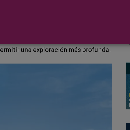
os itinerarios oceánicos que exploran
 Irlanda y Escandinavia en 2026 y 2027
. Con duraciones de entre 15 y 36 días,
s combina dos o más de los itinerarios
ermitir una exploración más profunda.