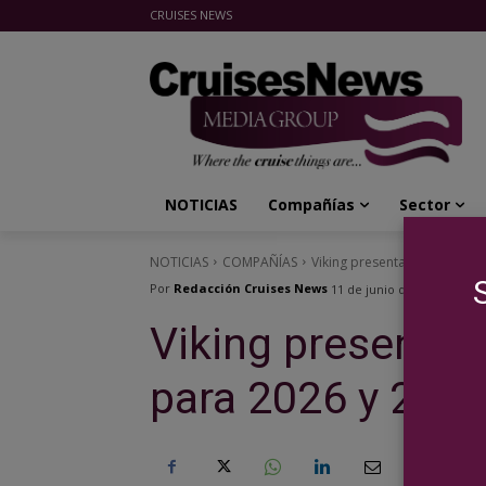
CRUISES NEWS
Cruises News Media Group
NOTICIAS
Compañías
Sector
NOTICIAS
COMPAÑÍAS
Viking presenta 14 nuevos it
Por
Redacción Cruises News
11 de junio de 2025
Viking presenta 
para 2026 y 202