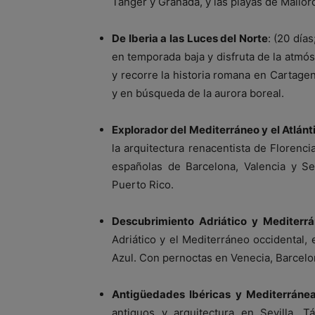
Tánger y Granada, y las playas de Mallor
De Iberia a las Luces del Norte
: (20 día
en temporada baja y disfruta de la atmós
y recorre la historia romana en Cartagen
y en búsqueda de la aurora boreal.
Explorador del Mediterráneo y el Atlánt
la arquitectura renacentista de Florencia
españolas de Barcelona, Valencia y Sev
Puerto Rico.
Descubrimiento Adriático y Mediterr
Adriático y el Mediterráneo occidental, 
Azul. Con pernoctas en Venecia, Barcelon
Antigüedades Ibéricas y Mediterráne
antiguos y arquitectura en Sevilla, 