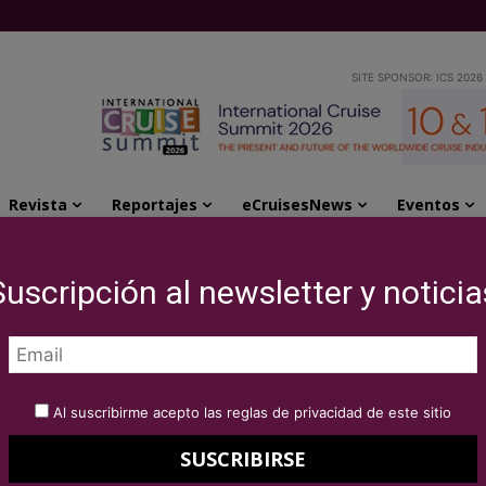
SITE SPONSOR: ICS 2026
Revista
Reportajes
eCruisesNews
Eventos
inerarios para 2026 y 2027
Suscripción al newsletter y noticia
14 nuevos itinerarios
7
Al suscribirme acepto las reglas de privacidad de este sitio