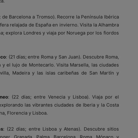
ca.
s; de Barcelona a Tromso). Recorre la Península Ibérica
fera relajada de España en invierno. Visita la Alhambra
a; explora Londres y viaja por Noruega por los fiordos
ico
: (21 días; entre Roma y San Juan). Descubre Roma,
 y el lujo de Montecarlo. Visita Marsella, las ciudades
illa, Madeira y las islas caribeñas de San Martín y
áneo
: (22 días; entre Venecia y Lisboa). Viaja por el
explorando las vibrantes ciudades de Iberia y la Costa
a, Florencia y Lisboa.
as
: (22 días; entre Lisboa y Atenas). Descubre sitios
Tánger, Granada, Palma, Barcelona, Roma, Mónaco y