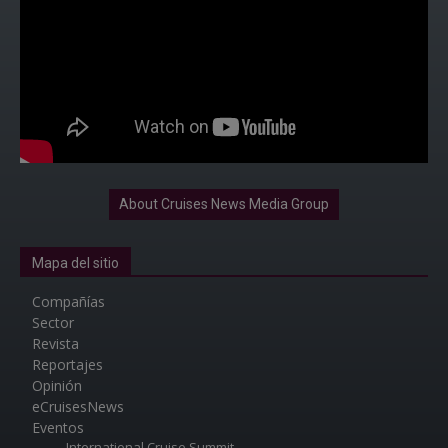
About Cruises News Media Group
Mapa del sitio
Compañías
Sector
Revista
Reportajes
Opinión
eCruisesNews
Eventos
International Cruise Summit