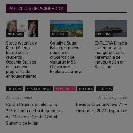
ARTICULOS RELACIONADOS
NOTICIAS
NOTICIAS
NOTICIAS
Steve Wozniak y
Catalina Sugar
EXPLORA III inicia
Karen Allen, a
Beach, el nuevo
su temporada
bordo de los
destino de
inaugural tras la
cruceros
cruceros que
ceremonia de
Oceania Cruises
visitarán MSC
inauguración en
en su nuevo
Cruceros y
Barcelona
programa de
Explora Journeys
enriquecimiento
NOTICIAS
BREAKING NEWS
COMPAÑÍAS
Marítimas
PORTADA
Artículo anterior
Artículo siguiente
Costa Cruceros celebra la
Revista CruisesNews 71 –
29ª edición de Protagonistas
Diciembre 2024 disponible
del Mar en el Costa Global
Summit de Milán