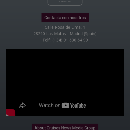
Contacta con nosotros
Calle Rosa de Lima, 1
28290 Las Matas - Madrid (Spain)
Telf.: (+34) 91 630 64 99
About Cruises News Media Group