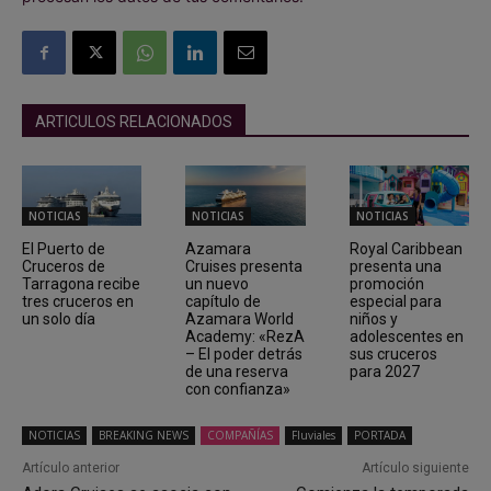
ARTICULOS RELACIONADOS
NOTICIAS
NOTICIAS
NOTICIAS
El Puerto de
Azamara
Royal Caribbean
Cruceros de
Cruises presenta
presenta una
Tarragona recibe
un nuevo
promoción
tres cruceros en
capítulo de
especial para
un solo día
Azamara World
niños y
Academy: «RezA
adolescentes en
– El poder detrás
sus cruceros
de una reserva
para 2027
con confianza»
NOTICIAS
BREAKING NEWS
COMPAÑÍAS
Fluviales
PORTADA
Artículo anterior
Artículo siguiente