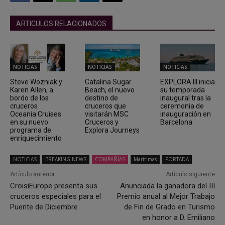
ARTICULOS RELACIONADOS
NOTICIAS
NOTICIAS
NOTICIAS
Steve Wozniak y
Catalina Sugar
EXPLORA III inicia
Karen Allen, a
Beach, el nuevo
su temporada
bordo de los
destino de
inaugural tras la
cruceros
cruceros que
ceremonia de
Oceania Cruises
visitarán MSC
inauguración en
en su nuevo
Cruceros y
Barcelona
programa de
Explora Journeys
enriquecimiento
NOTICIAS
BREAKING NEWS
COMPAÑÍAS
Marítimas
PORTADA
Artículo anterior
Artículo siguiente
CroisiEurope presenta sus
Anunciada la ganadora del III
cruceros especiales para el
Premio anual al Mejor Trabajo
Puente de Diciembre
de Fin de Grado en Turismo
en honor a D. Emiliano