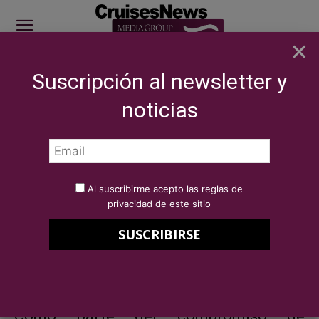
×
Suscripción al newsletter y
SITE SPONSOR: ICS 2026
noticias
NOTICIAS
BREAKING NEWS
Celestyal colabora en dos eventos
benéficos
Por
Redacción Cruises News
24 de septiembre de 2024
Al suscribirme acepto las reglas de
Celestyal colabora en dos
privacidad de este sitio
eventos benéficos
Como parte del compromiso de