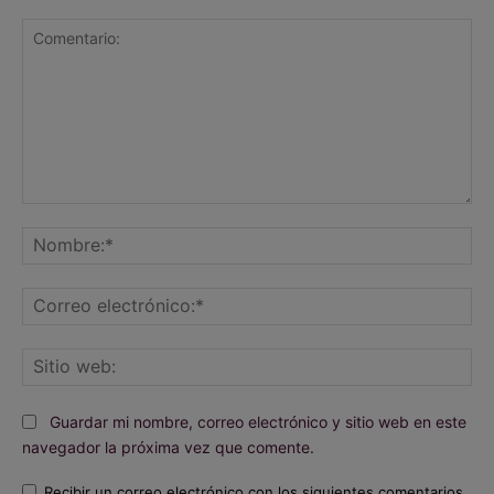
Comentario:
No
Co
ele
Sit
we
Guardar mi nombre, correo electrónico y sitio web en este
navegador la próxima vez que comente.
Recibir un correo electrónico con los siguientes comentarios