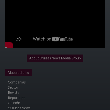
About Cruises News Media Group
Mapa del sitio
Compañías
Sector
Revista
Reportajes
Opinión
eCruisesNews