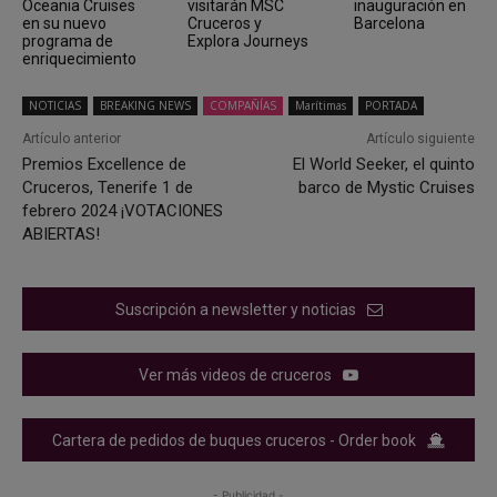
Oceania Cruises
visitarán MSC
inauguración en
en su nuevo
Cruceros y
Barcelona
programa de
Explora Journeys
enriquecimiento
NOTICIAS
BREAKING NEWS
COMPAÑÍAS
Marítimas
PORTADA
Artículo anterior
Artículo siguiente
Premios Excellence de
El World Seeker, el quinto
Cruceros, Tenerife 1 de
barco de Mystic Cruises
febrero 2024 ¡VOTACIONES
ABIERTAS!
Suscripción a newsletter y noticias
Ver más videos de cruceros
Cartera de pedidos de buques cruceros - Order book
- Publicidad -