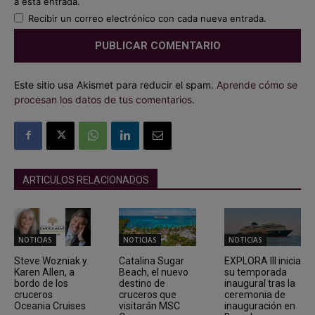
a esta entrada.
Recibir un correo electrónico con cada nueva entrada.
Este sitio usa Akismet para reducir el spam.
Aprende cómo se
procesan los datos de tus comentarios.
ARTICULOS RELACIONADOS
NOTICIAS
NOTICIAS
NOTICIAS
Steve Wozniak y
Catalina Sugar
EXPLORA III inicia
Karen Allen, a
Beach, el nuevo
su temporada
bordo de los
destino de
inaugural tras la
cruceros
cruceros que
ceremonia de
Oceania Cruises
visitarán MSC
inauguración en