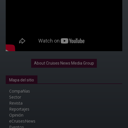
About Cruises News Media Group
Mapa del sitio
Compañías
Sector
Revista
Reportajes
Opinión
eCruisesNews
Eventos