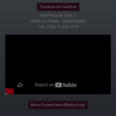
Contacta con nosotros
Calle Rosa de Lima, 1
28290 Las Matas - Madrid (Spain)
Telf.: (+34) 91 630 64 99
About Cruises News Media Group