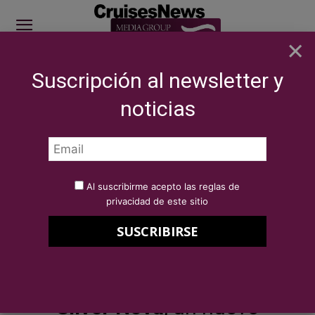
×
Suscripción al newsletter y
SITE SPONSOR: ICS 2026
noticias
NOTICIAS
BREAKING NEWS
eCruisesNews - Silver Nova, un nuevo
estándar de diseño
Por
Redacción Cruises News
26 de septiembre de 2023
Al suscribirme acepto las reglas de
eCruisesNews – Silver Nova, un
privacidad de este sitio
nuevo estándar de diseño
Silver Nova
, un nuevo