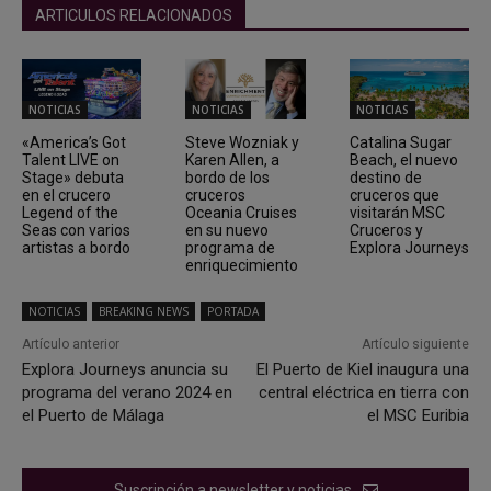
ARTICULOS RELACIONADOS
NOTICIAS
NOTICIAS
NOTICIAS
«America’s Got
Steve Wozniak y
Catalina Sugar
Talent LIVE on
Karen Allen, a
Beach, el nuevo
Stage» debuta
bordo de los
destino de
en el crucero
cruceros
cruceros que
Legend of the
Oceania Cruises
visitarán MSC
Seas con varios
en su nuevo
Cruceros y
artistas a bordo
programa de
Explora Journeys
enriquecimiento
NOTICIAS
BREAKING NEWS
PORTADA
Artículo anterior
Artículo siguiente
Explora Journeys anuncia su
El Puerto de Kiel inaugura una
programa del verano 2024 en
central eléctrica en tierra con
el Puerto de Málaga
el MSC Euribia
Suscripción a newsletter y noticias