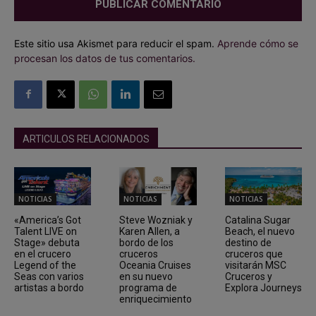
Este sitio usa Akismet para reducir el spam.
Aprende cómo se
procesan los datos de tus comentarios.
ARTICULOS RELACIONADOS
NOTICIAS
NOTICIAS
NOTICIAS
«America’s Got
Steve Wozniak y
Catalina Sugar
Talent LIVE on
Karen Allen, a
Beach, el nuevo
Stage» debuta
bordo de los
destino de
en el crucero
cruceros
cruceros que
Legend of the
Oceania Cruises
visitarán MSC
Seas con varios
en su nuevo
Cruceros y
artistas a bordo
programa de
Explora Journeys
enriquecimiento