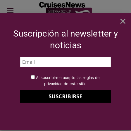
×
Suscripción al newsletter y
SITE SPONSOR: ICS 2026
noticias
SECTOR
Eventos
ICS 2022 Pérez y Cía Cruises Sponsor
Por
Redacción Cruises News
19 de julio de 2022
Al suscribirme acepto las reglas de
ICS 2022 Pérez y Cía Cruises
privacidad de este sitio
Sponsor
PÉREZ Y CÍA CRUISES