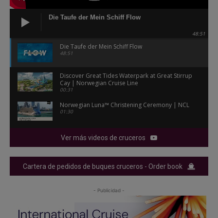
Die Taufe der Mein Schiff Flow
48:51
Die Taufe der Mein Schiff Flow
48:51
Discover Great Tides Waterpark at Great Stirrup
Cay | Norwegian Cruise Line
00:31
Norwegian Luna™ Christening Ceremony | NCL
01:30
Ver más videos de cruceros
Cartera de pedidos de buques cruceros - Order book
- Publicidad -