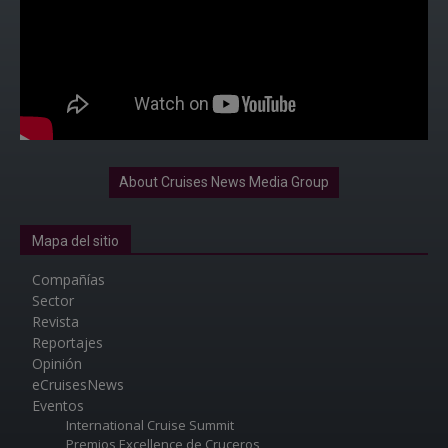
About Cruises News Media Group
Mapa del sitio
Compañías
Sector
Revista
Reportajes
Opinión
eCruisesNews
Eventos
International Cruise Summit
Premios Excellence de Cruceros