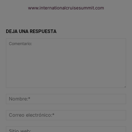
www.internationalcruisesummit.com
DEJA UNA RESPUESTA
Comentario:
No
Co
ele
Sit