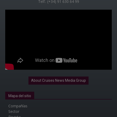
Telf.: (+34) 91 630 64 99
About Cruises News Media Group
Mapa del sitio
Compañías
Sector
Revista