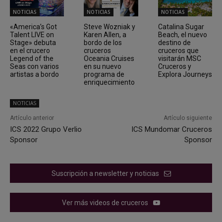
NOTICIAS
NOTICIAS
NOTICIAS
«America’s Got
Steve Wozniak y
Catalina Sugar
Talent LIVE on
Karen Allen, a
Beach, el nuevo
Stage» debuta
bordo de los
destino de
en el crucero
cruceros
cruceros que
Legend of the
Oceania Cruises
visitarán MSC
Seas con varios
en su nuevo
Cruceros y
artistas a bordo
programa de
Explora Journeys
enriquecimiento
NOTICIAS
Artículo anterior
Artículo siguiente
ICS 2022 Grupo Verlio
ICS Mundomar Cruceros
Sponsor
Sponsor
Suscripción a newsletter y noticias
Ver más videos de cruceros