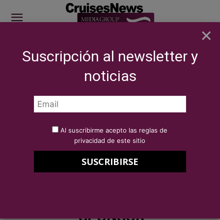
×
Suscripción al newsletter y
SITE SPONSOR: ICS 2026
noticias
NOTICIAS
ICS 2022 Bilbao Port Sponsor
Por
Redacción Cruises News
19 de julio de 2022
Al suscribirme acepto las reglas de
ICS 2022 Bilbao Port Sponsor
privacidad de este sitio
BILBAO PORT
SPONSOR