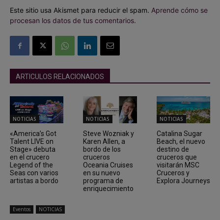
Este sitio usa Akismet para reducir el spam.
Aprende cómo se
procesan los datos de tus comentarios.
ARTICULOS RELACIONADOS
NOTICIAS
NOTICIAS
NOTICIAS
«America’s Got
Steve Wozniak y
Catalina Sugar
Talent LIVE on
Karen Allen, a
Beach, el nuevo
Stage» debuta
bordo de los
destino de
en el crucero
cruceros
cruceros que
Legend of the
Oceania Cruises
visitarán MSC
Seas con varios
en su nuevo
Cruceros y
artistas a bordo
programa de
Explora Journeys
enriquecimiento
Eventos
NOTICIAS