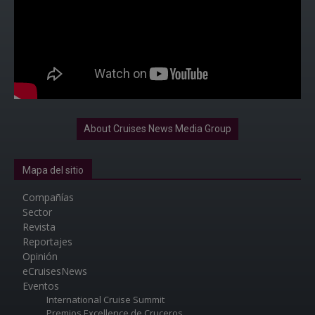
About Cruises News Media Group
Mapa del sitio
Compañías
Sector
Revista
Reportajes
Opinión
eCruisesNews
Eventos
International Cruise Summit
Premios Excellence de Cruceros