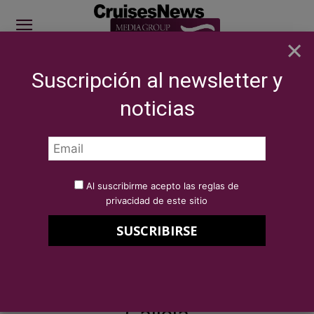
×
Suscripción al newsletter y
SITE SPONSOR: ICS 2026
noticias
SECTOR
Eventos
MEGA - Mundo Estrella Galicia, ICS 2019 sponsor
Por
Redacción Cruises News
31 de octubre de 2019
Al suscribirme acepto las reglas de
MEGA – Mundo Estrella Galicia,
privacidad de este sitio
ICS 2019 sponsor
MEGA – Mundo Estrella