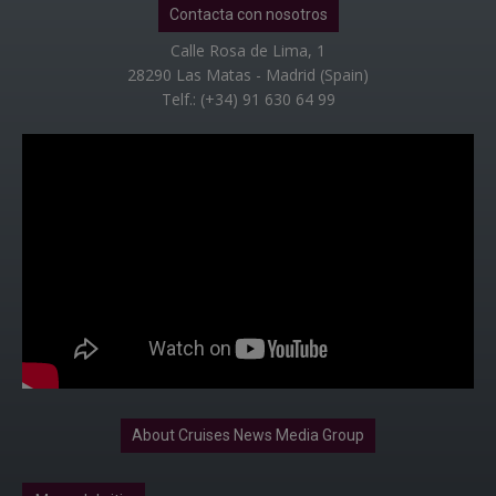
Contacta con nosotros
Calle Rosa de Lima, 1
28290 Las Matas - Madrid (Spain)
Telf.: (+34) 91 630 64 99
About Cruises News Media Group