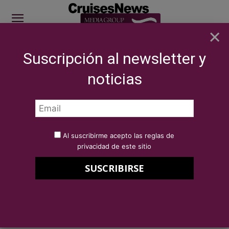
×
Suscripción al newsletter y
SITE SPONSOR: ICS 2026
noticias
SECTOR
Eventos
Port de Barcelona, ICS 2019 sponsor
Por
Redacción Cruises News
5 de julio de 2019
Al suscribirme acepto las reglas de
Port de Barcelona, ICS 2019
privacidad de este sitio
sponsor
Port de Barcelona