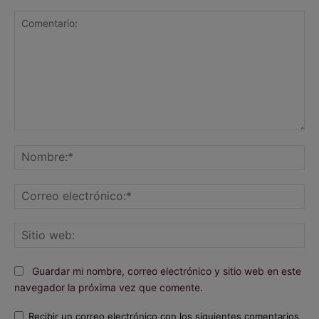
Comentario:
No
Co
ele
Sit
we
Guardar mi nombre, correo electrónico y sitio web en este
navegador la próxima vez que comente.
Recibir un correo electrónico con los siguientes comentarios