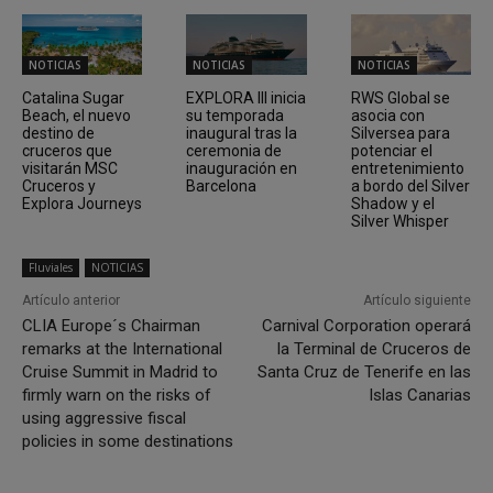
NOTICIAS
NOTICIAS
NOTICIAS
Catalina Sugar
EXPLORA III inicia
RWS Global se
Beach, el nuevo
su temporada
asocia con
destino de
inaugural tras la
Silversea para
cruceros que
ceremonia de
potenciar el
visitarán MSC
inauguración en
entretenimiento
Cruceros y
Barcelona
a bordo del Silver
Explora Journeys
Shadow y el
Silver Whisper
Fluviales
NOTICIAS
Artículo anterior
Artículo siguiente
CLIA Europe´s Chairman
Carnival Corporation operará
remarks at the International
la Terminal de Cruceros de
Cruise Summit in Madrid to
Santa Cruz de Tenerife en las
firmly warn on the risks of
Islas Canarias
using aggressive fiscal
policies in some destinations