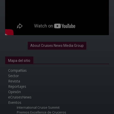
About Cruises News Media Group
Mapa del sitio
Compañías
Sector
Revista
Reportajes
Opinión
eCruisesNews
Eventos
International Cruise Summit
Premios Excellence de Cruceros