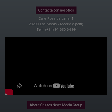
Contacta con nosotros
Calle Rosa de Lima, 1
28290 Las Matas - Madrid (Spain)
Telf.: (+34) 91 630 64 99
About Cruises News Media Group