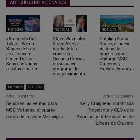
ARTICULOS RELACIONADOS
NOTICIAS
NOTICIAS
NOTICIAS
«America’s Got
Steve Wozniak y
Catalina Sugar
Talent LIVE on
Karen Allen, a
Beach, el nuevo
Stage» debuta
bordo de los
destino de
en el crucero
cruceros
cruceros que
Legend of the
Oceania Cruises
visitarán MSC
Seas con varios
en su nuevo
Cruceros y
artistas a bordo
programa de
Explora Journeys
enriquecimiento
Marítimas
NOTICIAS
Artículo anterior
Artículo siguiente
Se abren las ventas para
Kelly Craighead nombrada
MSC Virtuosa, el cuarto
Presidenta y CEO de la
barco de la clase Meraviglia
Asociación Internacional de
Líneas de Crucero