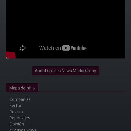
About Cruises News Media Group
Mapa del sitio
Compañías
Sector
Revista
Reportajes
Opinión
eCruisesNews