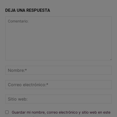
DEJA UNA RESPUESTA
Comentario:
No
Co
ele
Sit
we
Guardar mi nombre, correo electrónico y sitio web en este