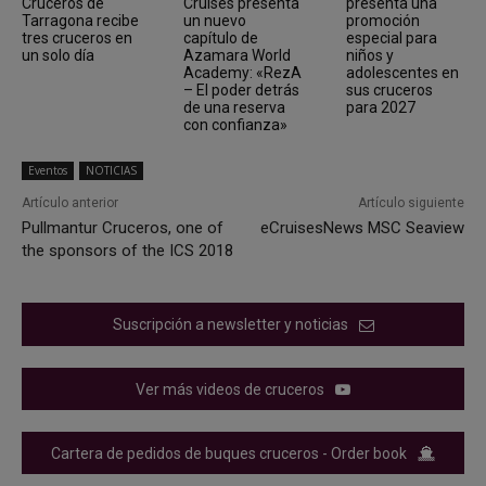
Cruceros de
Cruises presenta
presenta una
Tarragona recibe
un nuevo
promoción
tres cruceros en
capítulo de
especial para
un solo día
Azamara World
niños y
Academy: «RezA
adolescentes en
– El poder detrás
sus cruceros
de una reserva
para 2027
con confianza»
Eventos
NOTICIAS
Artículo anterior
Artículo siguiente
Pullmantur Cruceros, one of
eCruisesNews MSC Seaview
the sponsors of the ICS 2018
Suscripción a newsletter y noticias
Ver más videos de cruceros
Cartera de pedidos de buques cruceros - Order book