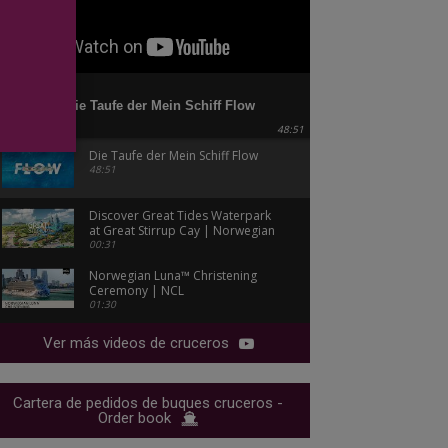
Die Taufe der Mein Schiff Flow
48:51
Die Taufe der Mein Schiff Flow
48:51
Discover Great Tides Waterpark
at Great Stirrup Cay | Norwegian
Cruise Line
00:31
Norwegian Luna™ Christening
Ceremony | NCL
01:30
Ver más videos de cruceros
Cartera de pedidos de buques cruceros -
Order book