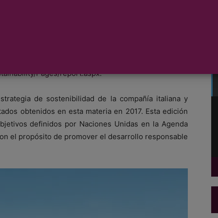
os
ha publicado la última edición del Informe de
e to the Future
«, disponible para descargar en:
ainability/Pages/report.aspx
.
trategia de sostenibilidad de la compañía italiana y
tados obtenidos en esta materia en 2017. Esta edición
objetivos definidos por Naciones Unidas en la Agenda
con el propósito de promover el desarrollo responsable