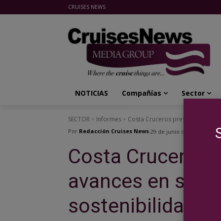
CRUISES NEWS
Cruises News Media Group
NOTICIAS
Compañías
Sector
SECTOR
Informes
Costa Cruceros presenta importan
Por
Redacción Cruises News
29 de junio de 2018
Costa Cruceros 
avances en su es
sostenibilidad