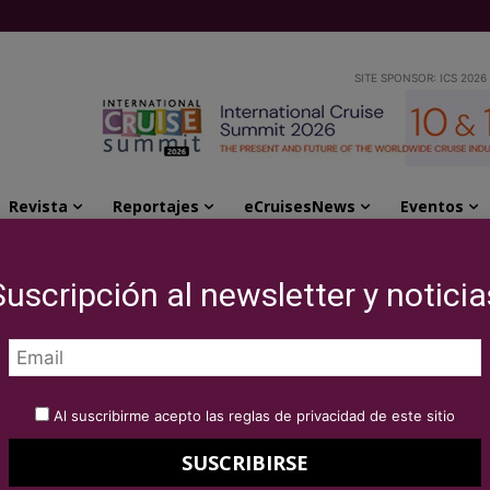
SITE SPONSOR: ICS 2026
Revista
Reportajes
eCruisesNews
Eventos
tes avances en su estrategia de sostenibilidad
Suscripción al newsletter y noticia
presenta importantes
trategia de
Al suscribirme acepto las reglas de privacidad de este sitio