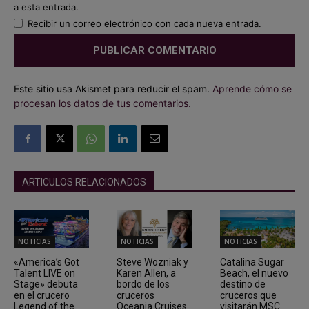
a esta entrada.
Recibir un correo electrónico con cada nueva entrada.
Este sitio usa Akismet para reducir el spam.
Aprende cómo se
procesan los datos de tus comentarios.
ARTICULOS RELACIONADOS
NOTICIAS
NOTICIAS
NOTICIAS
«America’s Got
Steve Wozniak y
Catalina Sugar
Talent LIVE on
Karen Allen, a
Beach, el nuevo
Stage» debuta
bordo de los
destino de
en el crucero
cruceros
cruceros que
Legend of the
Oceania Cruises
visitarán MSC