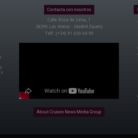
Contacta con nosotros
Calle Rosa de Lima, 1
28290 Las Matas - Madrid (Spain)
Telf.: (+34) 91 630 64 99
e
 y
 y
About Cruises News Media Group