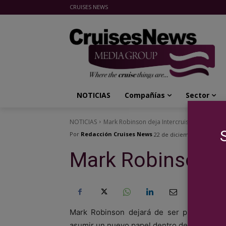
CRUISES NEWS
Cruises News Media Group
NOTICIAS
Compañías
Sector
NOTICIAS
Mark Robinson deja Intercruises
Por
Redacción Cruises News
22 de diciembre de 2016
Mark Robinson de
Mark Robinson dejará de ser presidente 
asumir un nuevo papel dentro del sector del