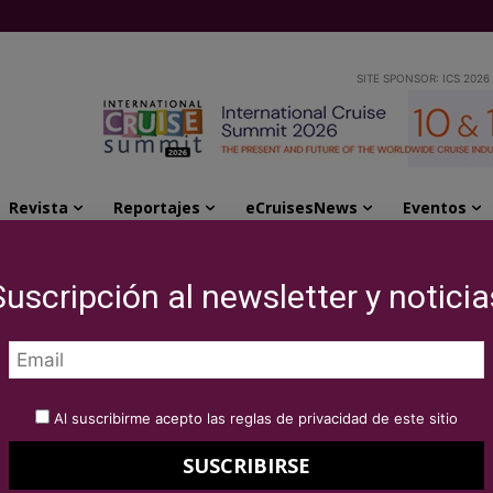
SITE SPONSOR: ICS 2026
Revista
Reportajes
eCruisesNews
Eventos
Suscripción al newsletter y noticia
ja Intercruises
Al suscribirme acepto las reglas de privacidad de este sitio
de Intercruises a partir de mediados de enero para
 ocio .