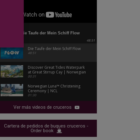
Die Taufe der Mein Schiff Flow
48:51
Die Taufe der Mein Schiff Flow
48:51
Discover Great Tides Waterpark
at Great Stirrup Cay | Norwegian
Cruise Line
00:31
Norwegian Luna™ Christening
Ceremony | NCL
01:30
Ver más videos de cruceros
Cartera de pedidos de buques cruceros -
Order book